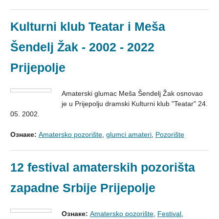
Kulturni klub Teatar i Meša
Šendelj Žak - 2002 - 2022
Prijepolje
Amaterski glumac Meša Šendelj Žak osnovao
je u Prijepolju dramski Kulturni klub "Teatar" 24.
05. 2002.
Ознаке:
Amatersko pozorište
,
glumci amateri
,
Pozorište
12 festival amaterskih pozorišta
zapadne Srbije Prijepolje
Ознаке:
Amatersko pozorište
,
Festival
,