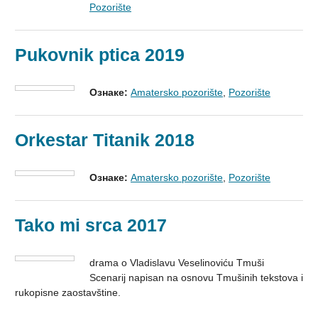
Pozorište
Pukovnik ptica 2019
Ознаке:
Amatersko pozorište
,
Pozorište
Orkestar Titanik 2018
Ознаке:
Amatersko pozorište
,
Pozorište
Tako mi srca 2017
drama o Vladislavu Veselinoviću Tmuši
Scenarij napisan na osnovu Tmušinih tekstova i
rukopisne zaostavštine.