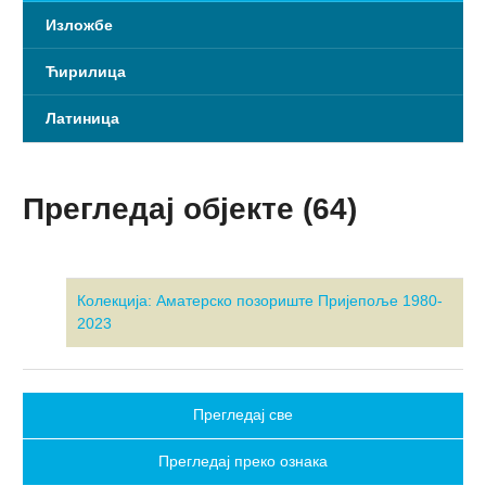
Изложбе
Ћирилица
Латиница
Прегледај објекте (64)
Колекција: Аматерско позориште Пријепоље 1980-
2023
Прегледај све
Прегледај преко ознака