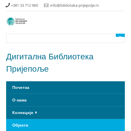
Прескочи
+381 33 712 960
info@biblioteka-prijepolje.rs
до
главног
садржаја
Дигитална Библиотека
Пријепоље
Почетна
О нама
Колекције
Објекти