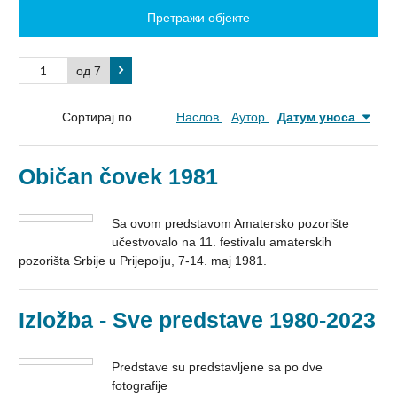
Претражи објекте
од 7
Сортирај по
Наслов
Аутор
Датум уноса
Običan čovek 1981
Sa ovom predstavom Amatersko pozorište
učestvovalo na 11. festivalu amaterskih
pozorišta Srbije u Prijepolju, 7-14. maj 1981.
Izložba - Sve predstave 1980-2023
Predstave su predstavljene sa po dve
fotografije