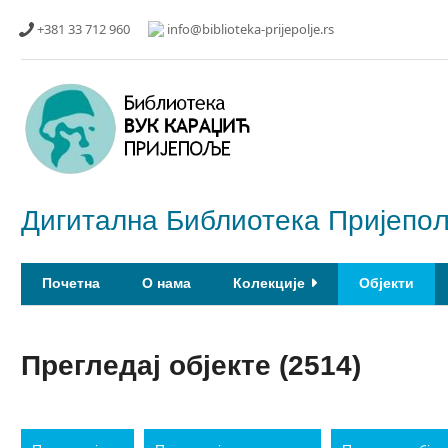
Прескочи
+381 33 712 960
info@biblioteka-prijepolje.rs
до
главног
садржаја
Дигитална Библиотека Пријепо
Почетна
О нама
Колекције
Објекти
Прегледај објекте (2514)