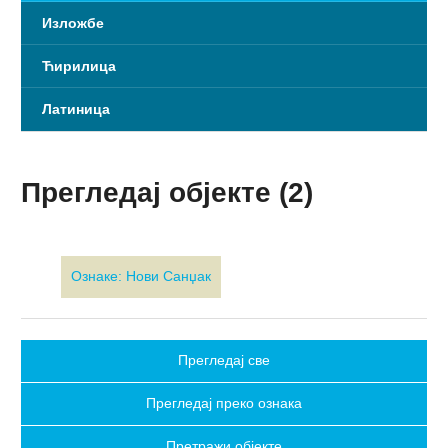
Изложбе
Ћирилица
Латиница
Прегледај објекте (2)
Ознаке: Нови Санџак
Прегледај све
Прегледај преко ознака
Претражи објекте