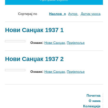
Сортирај по
Наслов
Аутор
Датум уноса
Нови Санџак 1937 1
Ознаке:
Нови Санџак
,
Пријепоље
Нови Санџак 1937 2
Ознаке:
Нови Санџак
,
Пријепоље
Почетна
О нама
Колекције