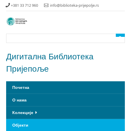
Прескочи
+381 33 712 960
info@biblioteka-prijepolje.rs
до
главног
садржаја
Дигитална Библиотека
Пријепоље
Почетна
О нама
Колекције
Објекти