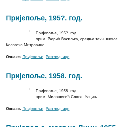
Пријепоље, 195?. год.
Пријепоље, 195?. год
прим. Ђерић Васиљка, средња техн. школа
Косовска Митровица
Ознаке:
Пријепоље
,
Разгледнице
Пријепоље, 1958. год.
Пријепоље, 1958. год.
прим. Милошевић Слава, Улцињ
Ознаке:
Пријепоље
,
Разгледнице