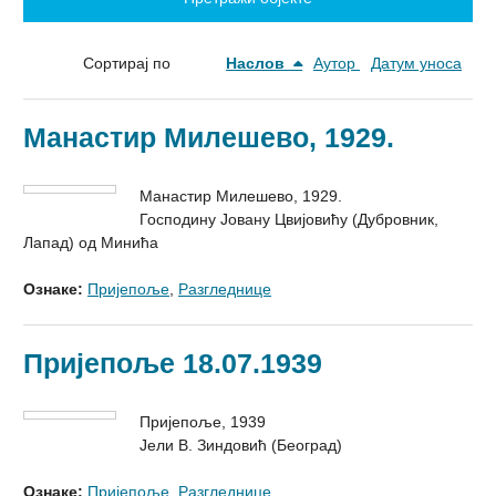
Сортирај по
Наслов
Аутор
Датум уноса
Манастир Милешево, 1929.
Манастир Милешево, 1929.
Господину Јовану Цвијовићу (Дубровник,
Лапад) од Минића
Ознаке:
Пријепоље
,
Разгледнице
Пријепоље 18.07.1939
Пријепоље, 1939
Јели В. Зиндовић (Београд)
Ознаке:
Пријепоље
,
Разгледнице