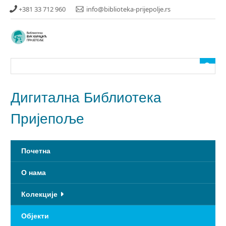
Прескочи
+381 33 712 960
info@biblioteka-prijepolje.rs
до
главног
садржаја
Дигитална Библиотека
Пријепоље
Почетна
О нама
Колекције
Објекти