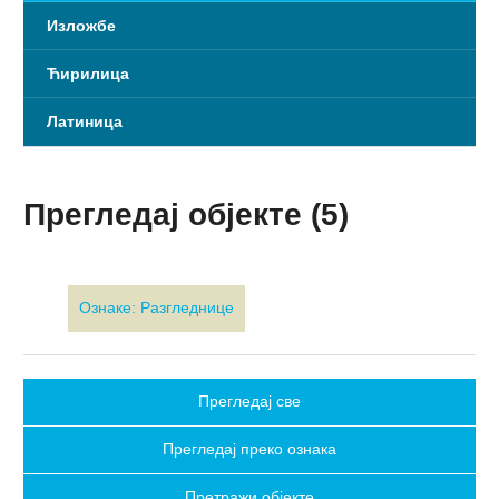
Изложбе
Ћирилица
Латиница
Прегледај објекте (5)
Ознаке: Разгледнице
Прегледај све
Прегледај преко ознака
Претражи објекте