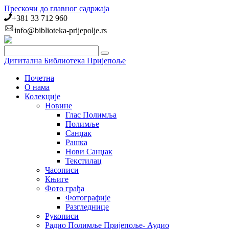
Прескочи до главног садржаја
+381 33 712 960
info@biblioteka-prijepolje.rs
Дигитална Библиотека Пријепоље
Почетна
О нама
Колекције
Новине
Глас Полимља
Полимље
Санџак
Рашка
Нови Санџак
Текстилац
Часописи
Књиге
Фото грађа
Фотографије
Разгледнице
Рукописи
Радио Полимље Пријепоље- Аудио