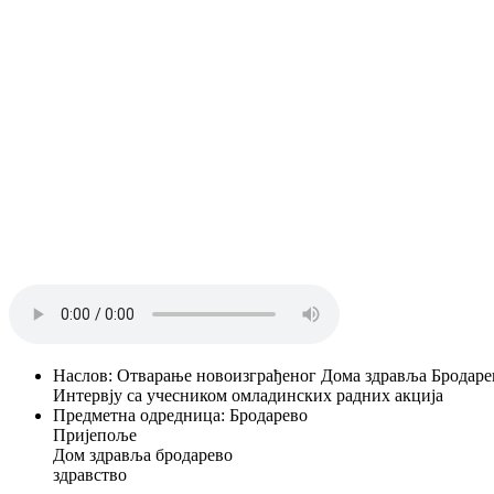
Наслов
:
Отварање новоизграђеног Дома здравља Бродарево
Интервју са учесником омладинских радних акција
Предметна одредница
:
Бродарево
Пријепоље
Дом здравља бродарево
здравство