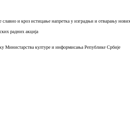
 славио и кроз истицање напретка у изградњи и отварању нових о
нских радних акција
ку Министарства културе и информисања Републике Србије