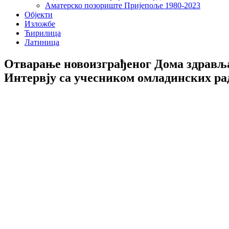
Аматерско позориште Пријепоље 1980-2023
Објекти
Изложбе
Ћирилица
Латиница
Отварање новоизграђеног Дома здравља 
Интервју са учесником омладинских ра