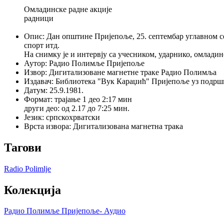
Омладинске радне акције
радници
Опис
:
Дан општине Пријепоље, 25. септембар углавном се
спорт итд.
На снимку је и интервју са учесником, ударнико, омлади
Аутор
:
Радио Полимље Пријепоље
Извор
:
Дигитализоване магнетне траке Радио Полимља
Издавач
:
Библиотека "Вук Караџић" Пријепоље уз подрш
Датум
:
25.9.1981.
Формат
:
трајање 1 део 2:17 мин
други део: од 2.17 до 7:25 мин.
Језик
:
српскохрватски
Врста извора
:
Дигитализована магнетна трака
Тагови
Radio Polimlje
Колекција
Радио Полимље Пријепоље- Аудио