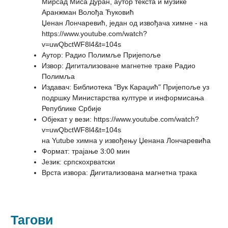
Мирсад Миса Дуран, аутор текста и музике
Аранжман Волођа Ћуковић
Џенан Лончаревић, један од извођача химне - на
https://www.youtube.com/watch?
v=uwQbctWF8l4&t=104s
Аутор
:
Радио Полимље Пријепоље
Извор
:
Дигитализоване магнетне траке Радио
Полимља
Издавач
:
Библиотека "Вук Караџић" Пријепоље уз
подршку Министарства културе и информисања
Републике Србије
Објекат у вези
:
https://www.youtube.com/watch?
v=uwQbctWF8l4&t=104s
на Yutube химна у извођењу Џенана Лончаревића
Формат
:
трајање 3:00 мин
Језик
:
српскохрватски
Врста извора
:
Дигитализована магнетна трака
Тагови