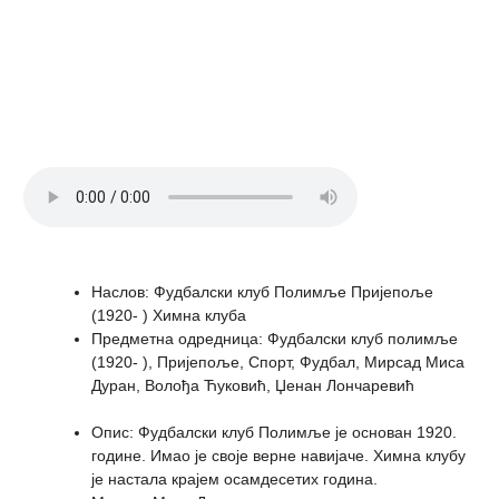
Наслов
:
Фудбалски клуб Полимље Пријепоље
(1920- ) Химна клуба
Предметна одредница
:
Фудбалски клуб полимље
(1920- ), Пријепоље, Спорт, Фудбал, Мирсад Миса
Дуран, Волођа Ћуковић, Џенан Лончаревић
Опис
:
Фудбалски клуб Полимље је основан 1920.
године. Имао је своје верне навијаче. Химна клубу
је настала крајем осамдесетих година.