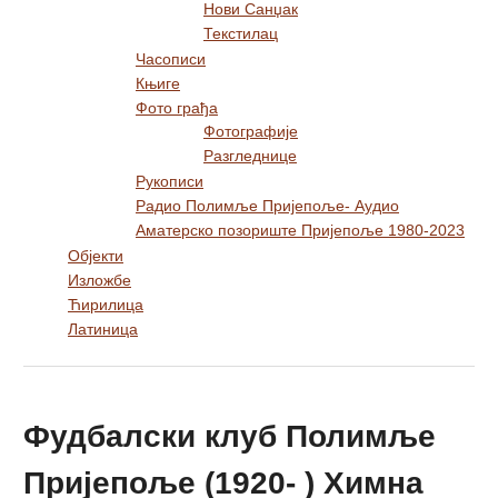
Нови Санџак
Текстилац
Часописи
Књиге
Фото грађа
Фотографије
Разгледнице
Рукописи
Радио Полимље Пријепоље- Аудио
Аматерско позориште Пријепоље 1980-2023
Објекти
Изложбе
Ћирилица
Латиница
Фудбалски клуб Полимље
Пријепоље (1920- ) Химна