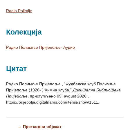
Radio Polimlje
Колекција
Радио Полимље Пријепоље- Аудио
Цитат
Радио Полимље Пријепоље , “Фудбалски клуб Полимље
Пријепоље (1920- ) Химна клуба,”
Дигитална Библиотека
Пријепоље
, приступљено 09. avgust 2026.,
https://prijepolje.digitalnams.com/items/show/1511
.
← Претходни објекат