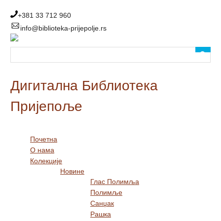
Прескочи
до
+381 33 712 960
главног
info@biblioteka-prijepolje.rs
садржаја
Дигитална Библиотека
Пријепоље
Почетна
О нама
Колекције
Новине
Глас Полимља
Полимље
Санџак
Рашка