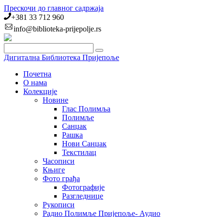
Прескочи до главног садржаја
+381 33 712 960
info@biblioteka-prijepolje.rs
Дигитална Библиотека Пријепоље
Почетна
О нама
Колекције
Новине
Глас Полимља
Полимље
Санџак
Рашка
Нови Санџак
Текстилац
Часописи
Књиге
Фото грађа
Фотографије
Разгледнице
Рукописи
Радио Полимље Пријепоље- Аудио