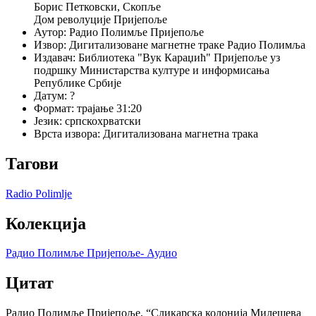
Борис Петковски, Скопље
Дом револуције Пријепоље
Аутор
:
Радио Полимље Пријепоље
Извор
:
Дигитализоване магнетне траке Радио Полимља
Издавач
:
Библиотека "Вук Караџић" Пријепоље уз
подршку Министарства културе и информисања
Републике Србије
Датум
:
?
Формат
:
трајање 31:20
Језик
:
српскохрватски
Врста извора
:
Дигитализована магнетна трака
Тагови
Radio Polimlje
Колекција
Радио Полимље Пријепоље- Аудио
Цитат
Радио Полимље Пријепоље, “Сликарска колонија Милешева