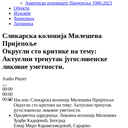
Аматерско позориште Пријепоље 1980-2023
Објекти
Изложбе
Ћирилица
Латиница
Сликарска колонија Милешева
Пријепоље
Округли сто критике на тему:
Актуелни тренутак југословенске
ликовне уметности.
Audio Player
00:00
00:00
00:00
Наслов
:
Сликарска колонија Милешева Пријепоље
Округли сто критике на тему: Актуелни тренутак
југословенске ликовне уметности.
Предметна одредница
:
Ликовна колонија Милешева
Ђорђе Кадијевић, Београд
Емир Миро Карамехмедовић, Сарајево