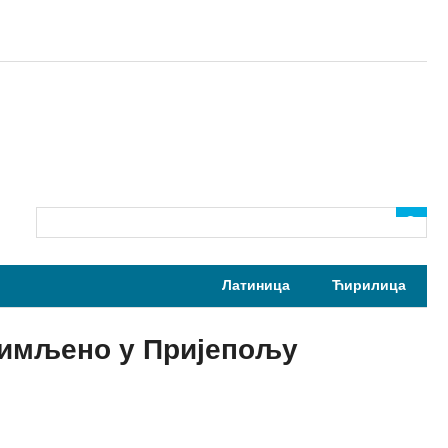
Латиница
Ћирилица
снимљено у Пријепољу