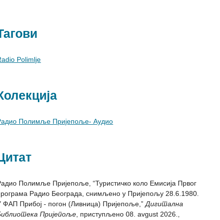
Тагови
adio Polimlje
Колекција
Радио Полимље Пријепоље- Аудио
Цитат
Радио Полимље Пријепоље, “Туристичко коло Емисија Првог
програма Радио Београда, снимљено у Пријепољу 28.6.1980.
У ФАП Прибој - погон (Ливница) Пријепоље,”
Дигитална
Библиотека Пријепоље
, приступљено 08. avgust 2026.,