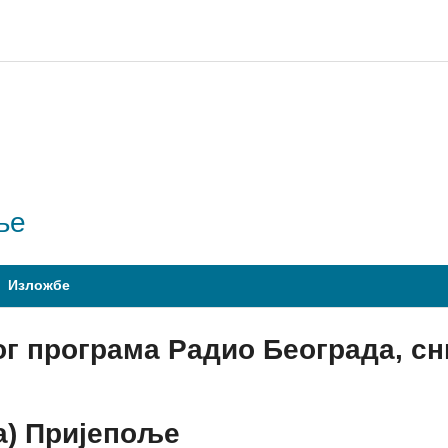
ље
Изложбе
ог програма Радио Београда, 
а) Пријепоље