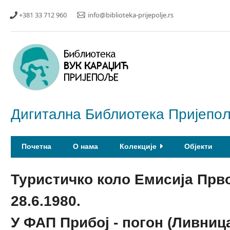
Прескочи
+381 33 712 960
info@biblioteka-prijepolje.rs
до
главног
садржаја
Дигитална Библиотека Пријепо
Почетна
О нама
Колекције
Објекти
Туристичко коло Емисија Прв
28.6.1980.
У ФАП Прибој - погон (Ливниц