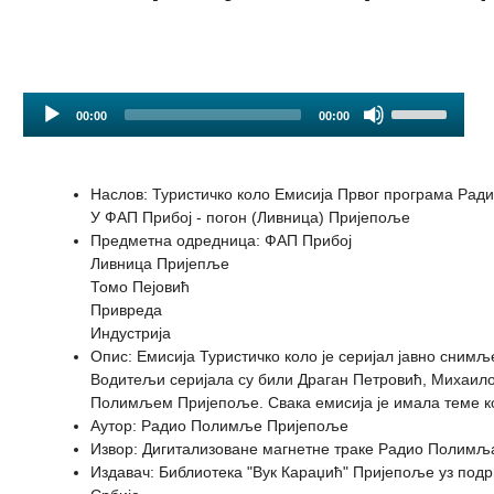
Audio
Use
00:00
00:00
Player
Up/Down
Arrow
keys
Наслов
:
Туристичко коло Емисија Првог програма Рад
to
У ФАП Прибој - погон (Ливница) Пријепоље
increase
Предметна одредница
:
ФАП Прибој
or
Ливница Пријепље
decrease
Томо Пејовић
volume.
Привреда
Индустрија
Опис
:
Емисија Туристичко коло је серијал јавно сним
Водитељи серијала су били Драган Петровић, Михаило 
Полимљем Пријепоље. Свака емисија је имала теме кој
Аутор
:
Радио Полимље Пријепоље
Извор
:
Дигитализоване магнетне траке Радио Полимљ
Издавач
:
Библиотека "Вук Караџић" Пријепоље уз под