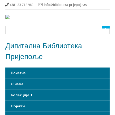
Прескочи
+381 33 712 960
info@biblioteka-prijepolje.rs
до
главног
садржаја
Дигитална Библиотека
Пријепоље
Почетна
О нама
Колекције
Објекти