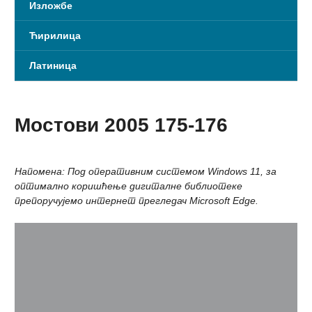
Изложбе
Ћирилица
Латиница
Мостови 2005 175-176
Напомена: Под оперативним системом Windows 11, за
оптимално коришћење дигиталне библиотеке
препоручујемо интернет прегледач Microsoft Edge.