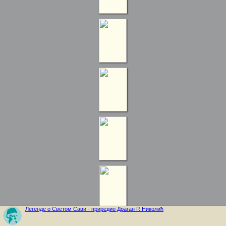
Легенде о Светом Сави - приредио Драган Р. Николић