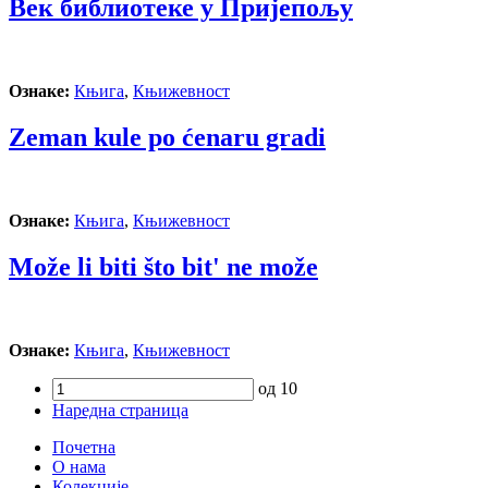
Век библиотеке у Пријепољу
Ознаке:
Књига
,
Књижевност
Zeman kule po ćenaru gradi
Ознаке:
Књига
,
Књижевност
Može li biti što bit' ne može
Ознаке:
Књига
,
Књижевност
од 10
Наредна страница
Почетна
О нама
Колекције