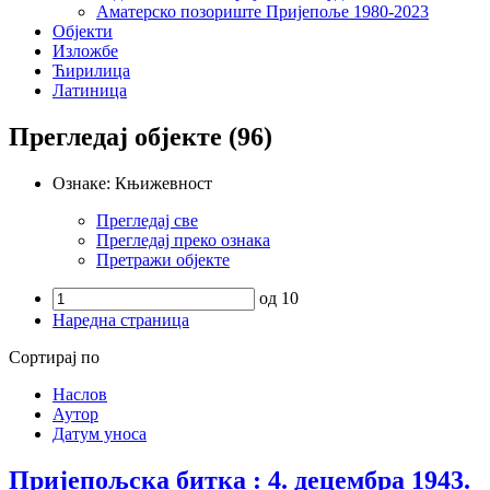
Аматерско позориште Пријепоље 1980-2023
Објекти
Изложбе
Ћирилица
Латиница
Прегледај објекте (96)
Ознаке: Књижевност
Прегледај све
Прегледај преко ознака
Претражи објекте
од 10
Наредна страница
Сортирај по
Наслов
Аутор
Датум уноса
Пријепољска битка : 4. децембра 1943.