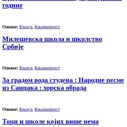
године
Ознаке:
Књига
,
Књижевност
Милешевска школа и школство
Србије
Ознаке:
Књига
,
Књижевност
За градом вода студена : Народне песме
из Санџака : хорска обрада
Ознаке:
Књига
,
Књижевност
Тоци и школе којих више нема