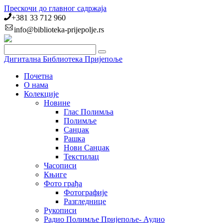
Прескочи до главног садржаја
+381 33 712 960
info@biblioteka-prijepolje.rs
Дигитална Библиотека Пријепоље
Почетна
О нама
Колекције
Новине
Глас Полимља
Полимље
Санџак
Рашка
Нови Санџак
Текстилац
Часописи
Књиге
Фото грађа
Фотографије
Разгледнице
Рукописи
Радио Полимље Пријепоље- Аудио