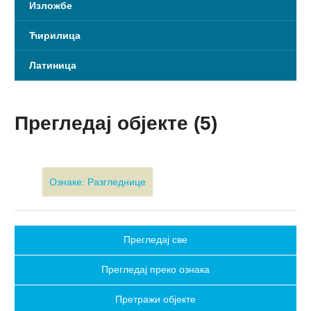
Изложбе
Ћирилица
Латиница
Прегледај објекте (5)
Ознаке: Разгледнице
Прегледај све
Прегледај преко ознака
Претражи објекте