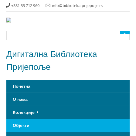
Прескочи
+381 33 712 960
info@biblioteka-prijepolje.rs
до
главног
садржаја
Дигитална Библиотека
Пријепоље
Почетна
О нама
Колекције
Објекти