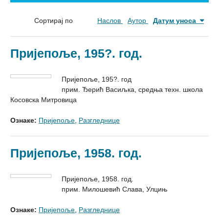
Сортирај по
Наслов
Аутор
Датум уноса
Пријепоље, 195?. год.
Пријепоље, 195?. год
прим. Ђерић Васиљка, средња техн. школа
Косовска Митровица
Ознаке:
Пријепоље
,
Разгледнице
Пријепоље, 1958. год.
Пријепоље, 1958. год.
прим. Милошевић Слава, Улцињ
Ознаке:
Пријепоље
,
Разгледнице