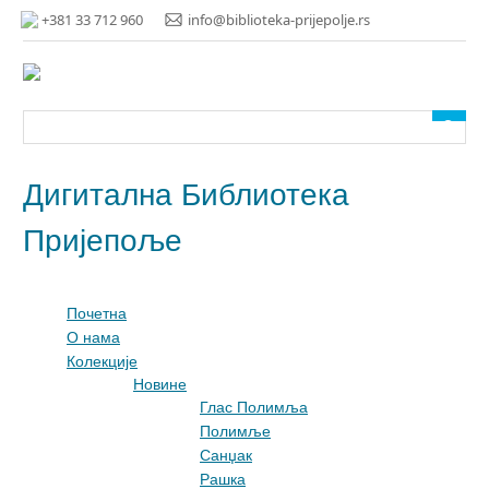
Прескочи
+381 33 712 960
info@biblioteka-prijepolje.rs
до
главног
садржаја
Дигитална Библиотека
Пријепоље
Почетна
О нама
Колекције
Новине
Глас Полимља
Полимље
Санџак
Рашка