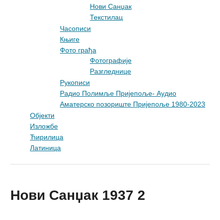
Нови Санџак
Текстилац
Часописи
Књиге
Фото грађа
Фотографије
Разгледнице
Рукописи
Радио Полимље Пријепоље- Аудио
Аматерско позориште Пријепоље 1980-2023
Објекти
Изложбе
Ћирилица
Латиница
Нови Санџак 1937 2