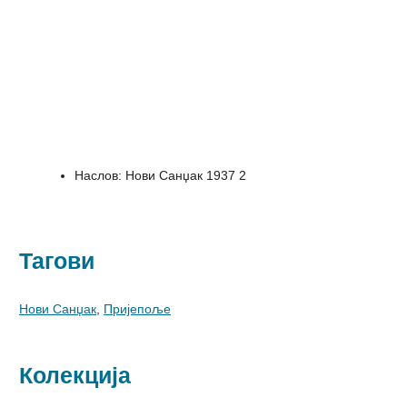
Наслов
:
Нови Санџак 1937 2
Тагови
Нови Санџак
,
Пријепоље
Колекција