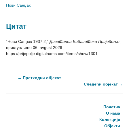
Нови Санџак
Цитат
“Нови Санџак 1937 2,”
Дигитална Библиотека Пријепоље
,
приступљено 06. avgust 2026.,
https://prijepolje.digitalnams.com/items/show/1301
.
← Претходни објекат
Следећи објекат →
Почетна
О нама
Колекције
Објекти