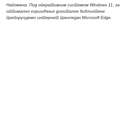
Напомена: Под оперативним системом Windows 11, за
оптимално коришћење дигиталне библиотеке
препоручујемо интернет прегледач Microsoft Edge.