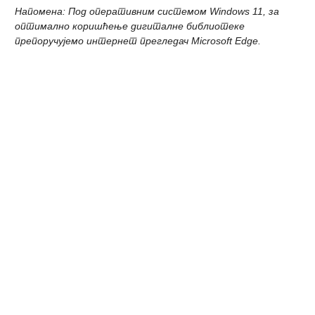
Напомена: Под оперативним системом Windows 11, за
оптимално коришћење дигиталне библиотеке
препоручујемо интернет прегледач Microsoft Edge.