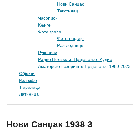
Нови Санџак
Текстилац
Часописи
Књиге
Фото грађа
Фотографије
Разгледнице
Рукописи
Радио Полимље Пријепоље- Аудио
Аматерско позориште Пријепоље 1980-2023
Објекти
Изложбе
Ћирилица
Латиница
Нови Санџак 1938 3