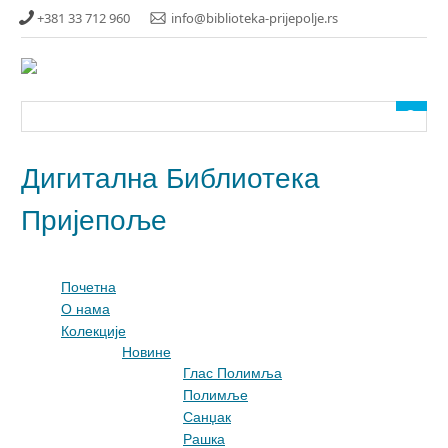
Прескочи
+381 33 712 960
info@biblioteka-prijepolje.rs
до
главног
садржаја
Дигитална Библиотека
Пријепоље
Почетна
О нама
Колекције
Новине
Глас Полимља
Полимље
Санџак
Рашка