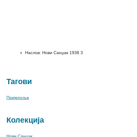
Наслов
:
Нови Санџак 1938 3
Тагови
Пријепоље
Колекција
Нови Санџак